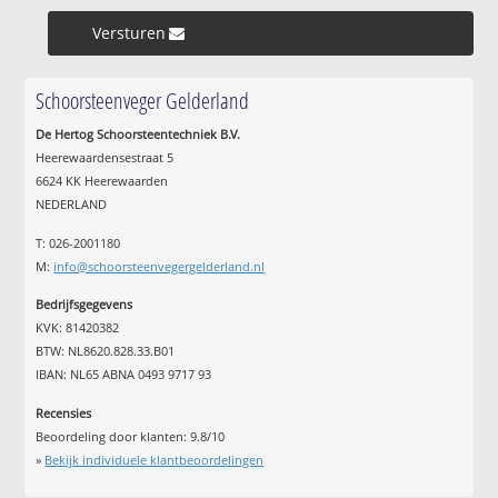
Versturen »
Schoorsteenveger Gelderland
De Hertog Schoorsteentechniek B.V.
Heerewaardensestraat 5
6624 KK Heerewaarden
NEDERLAND
T: 026-2001180
M:
info@schoorsteenvegergelderland.nl
Bedrijfsgegevens
KVK: 81420382
BTW: NL8620.828.33.B01
IBAN: NL65 ABNA 0493 9717 93
Recensies
Beoordeling door klanten:
9.8
/
10
»
Bekijk individuele klantbeoordelingen