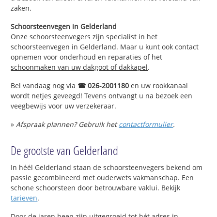
zaken.
Schoorsteenvegen in Gelderland
Onze schoorsteenvegers zijn specialist in het
schoorsteenvegen in Gelderland. Maar u kunt ook contact
opnemen voor onderhoud en reparaties of het
schoonmaken van uw dakgoot of dakkapel
.
Bel vandaag nog via
☎ 026-2001180
en uw rookkanaal
wordt netjes geveegd! Tevens ontvangt u na bezoek een
veegbewijs voor uw verzekeraar.
»
Afspraak plannen? Gebruik het
contactformulier
.
De grootste van Gelderland
In héél Gelderland staan de schoorsteenvegers bekend om
passie gecombineerd met ouderwets vakmanschap. Een
schone schoorsteen door betrouwbare vaklui. Bekijk
tarieven
.
Door de jaren heen zijn uitgegroeid tot hét adres in