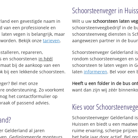
en
!
Schoorsteenveger in Huis
 Huissen
erland een gevestigde naam in
Wilt u uw
schoorsteen laten ve
d van een professionele en
schoorsteenveegbedrijf in de b
 laten vegen is belangrijk, maar
schoorsteenveeg diensten is Sc
 worden. Bekijk onze
tarieven
.
aangewezen partner in de buur
stalleren, repareren,
Schoorsteenveger Gelderland is
ls en schoorstenen
in héél
rondom schoorsteenvegen en sc
p maat bij de aankoop van een
schoorsteen te laten vegen in G
k bij een lekkende schoorsteen.
laten
informeren
. Bel voor een
eger? Bel met onze
Heeft u een folder in de bus o
re ondersteuning. Zo voorkomt
want dan zijn wij zéér binnenkor
nog het contactformulier op
praak of passend advies.
Kies voor Schoorsteenveger
land?
Schoorsteenveger Gelderland is
Huissen en biedt u een maatwer
er Gelderland al jaren
ruime ervaring, scherpe prijzen
rijven. Gediplomeerde monteurs
het hele jaar door actief. Bel o