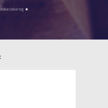
randverzekering ★
: