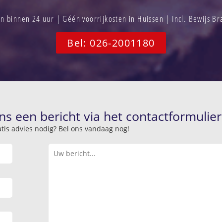
 binnen 24 uur | Géén voorrijkosten in Huissen | Incl. Bewijs B
Bel: 026-2001180
ns een bericht via het contactformulier
atis advies nodig? Bel ons vandaag nog!