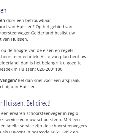
sen
gen
door een betrouwbaar
uurt van Huissen? Op het gebied van
hoorsteenveger Gelderland beslist uw
t van Huissen.
 op de hoogte van de eisen en regels
hoorsteentechniek. Als u van plan bent uw
elderland, dan is het belangrijk u goed te
 bezoek in Huissen: 026-2001180
ntvangen?
Bel dan snel voor een afspraak,
t bij u in Huissen.
 Huissen. Bel direct!
 een ervaren schoorsteenveger in regio
k service voor uw schoorsteen. Met een
 en snelle service zijn de schoorsteenvegers
ns als u woont in postcode 6851, 6852 en