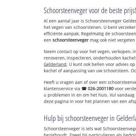
Oude Stad Huiss
Schoorsteenveger voor de beste prijs
Uitbreiding Stad
Het Zand
Al een aantal jaar is Schoorsteenveger Geld
Zilverkamp
het vegen van schoorstenen. U bent verzeker
efficiënte aanpak. Regelmatig de schoorsteen
een
schoorsteenveger
mag ook niet vergeten
Neem contact op voor het vegen, verkopen, in
renoveren, inspecteren, onderhouden kache
Gelderland
. U kunt ook bellen voor advies o
kachel of aanpassing van uw schoorsteen. Oo
Heeft u vragen aan of over een schoorsteenv
klantenservice via
☎ 026-2001180
voor verde
u problemen in en om het huis. Vul vandaag 
deze pagina in voor het plannen van een afs
Hulp bij schoorsteenveger in Gelder
Schoorsteenveger is iets wat Schoorsteenveg
bezighoudt. Zowel bij particulieren als bed