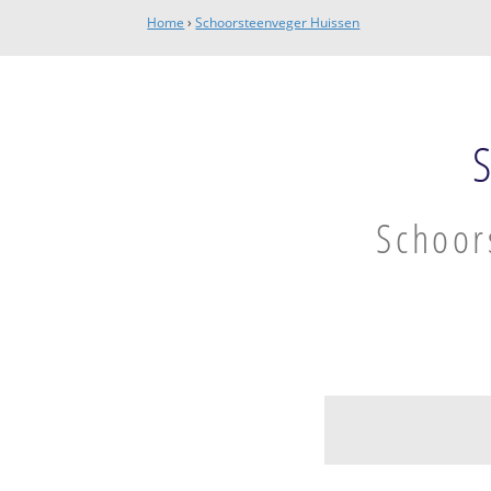
Home
›
Schoorsteenveger Huissen
Schoor
Huissen