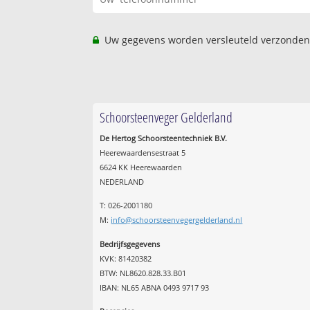
Uw gegevens worden versleuteld verzonden
Schoorsteenveger Gelderland
De Hertog Schoorsteentechniek B.V.
Heerewaardensestraat 5
6624 KK Heerewaarden
NEDERLAND
T: 026-2001180
M:
info@schoorsteenvegergelderland.nl
Bedrijfsgegevens
KVK: 81420382
BTW: NL8620.828.33.B01
IBAN: NL65 ABNA 0493 9717 93