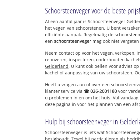
Horssen
Schoorsteenveger voor de beste prijs
Horssen Molenh
Al een aantal jaar is Schoorsteenveger Geld
het vegen van schoorstenen. U bent verzeker
efficiënte aanpak. Regelmatig de schoorsteen
een
schoorsteenveger
mag ook niet vergeten
Neem contact op voor het vegen, verkopen, in
renoveren, inspecteren, onderhouden kache
Gelderland
. U kunt ook bellen voor advies o
kachel of aanpassing van uw schoorsteen. Oo
Heeft u vragen aan of over een schoorsteenv
klantenservice via
☎ 026-2001180
voor verde
u problemen in en om het huis. Vul vandaag 
deze pagina in voor het plannen van een afs
Hulp bij schoorsteenveger in Gelder
Schoorsteenveger is iets wat Schoorsteenveg
bezighoudt. Zowel bij particulieren als bed