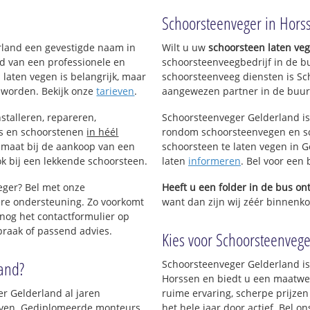
!
Schoorsteenveger in Hors
oek
erland een gevestigde naam in
Wilt u uw
schoorsteen laten ve
d van een professionele en
schoorsteenveegbedrijf in de b
 laten vegen is belangrijk, maar
schoorsteenveeg diensten is Sc
 worden. Bekijk onze
tarieven
.
aangewezen partner in de buur
stalleren, repareren,
Schoorsteenveger Gelderland is
ls en schoorstenen
in héél
rondom schoorsteenvegen en sc
p maat bij de aankoop van een
schoorsteen te laten vegen in G
k bij een lekkende schoorsteen.
laten
informeren
. Bel voor een
eger? Bel met onze
Heeft u een folder in de bus o
re ondersteuning. Zo voorkomt
want dan zijn wij zéér binnenkor
nog het contactformulier op
praak of passend advies.
Kies voor Schoorsteenveger
land?
Schoorsteenveger Gelderland is
Horssen en biedt u een maatwer
er Gelderland al jaren
ruime ervaring, scherpe prijzen
rijven. Gediplomeerde monteurs
het hele jaar door actief. Bel 