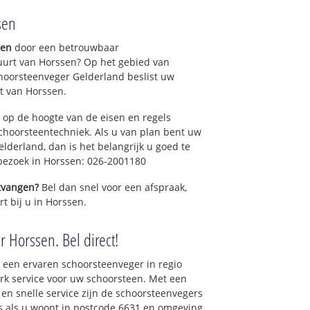
sen
gen
door een betrouwbaar
uurt van Horssen? Op het gebied van
hoorsteenveger Gelderland beslist uw
t van Horssen.
 op de hoogte van de eisen en regels
hoorsteentechniek. Als u van plan bent uw
elderland, dan is het belangrijk u goed te
 bezoek in Horssen: 026-2001180
ntvangen?
Bel dan snel voor een afspraak,
t bij u in Horssen.
 Horssen. Bel direct!
 een ervaren schoorsteenveger in regio
k service voor uw schoorsteen. Met een
 en snelle service zijn de schoorsteenvegers
ons als u woont in postcode 6631 en omgeving.