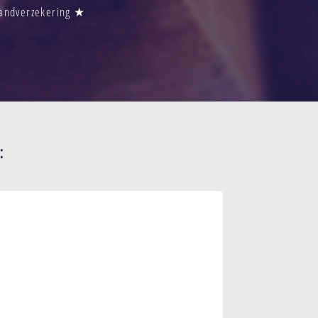
randverzekering ★
: