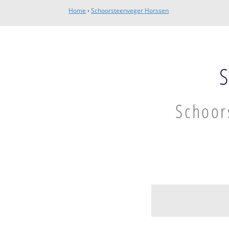
Home
›
Schoorsteenveger Horssen
Schoor
Horssen