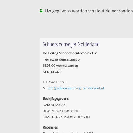
Uw gegevens worden versleuteld verzonden
Schoorsteenveger Gelderland
De Hertog Schoorsteentechniek B.V.
Heerewaardensestraat 5
6624 KK Heerewaarden
NEDERLAND
T: 026-2001180
M:
info@schoorsteenvegergelderland.nl
Bedrijfsgegevens
KVK: 81420382
BTW: NL8620.828.33.B01
IBAN: NL65 ABNA 0493 9717 93
Recensies