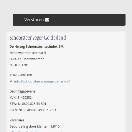
Versturen »
Schoorsteenveger Gelderland
De Hertog Schoorsteentechniek B.V.
Heerewaardensestraat 5
6624 KK Heerewaarden
NEDERLAND
T: 026-2001180
M:
info@schoorsteenvegergelderland.nl
Bedrijfsgegevens
KVK: 81420382
BTW: NL8620.828.33.B01
IBAN: NL65 ABNA 0493 9717 93
Recensies
Beoordeling door klanten:
9.8
/
10