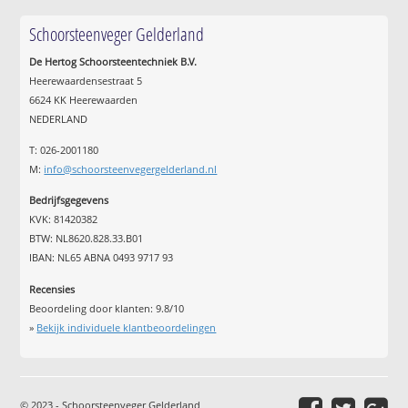
Schoorsteenveger Gelderland
De Hertog Schoorsteentechniek B.V.
Heerewaardensestraat 5
6624 KK Heerewaarden
NEDERLAND
T: 026-2001180
M:
info@schoorsteenvegergelderland.nl
Bedrijfsgegevens
KVK: 81420382
BTW: NL8620.828.33.B01
IBAN: NL65 ABNA 0493 9717 93
Recensies
Beoordeling door klanten:
9.8
/
10
»
Bekijk individuele klantbeoordelingen
© 2023 - Schoorsteenveger Gelderland