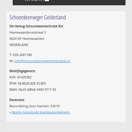
Schoorsteenveger Gelderland
De Hertog Schoorsteentechniek B.V.
Heerewaardensestraat 5
6624 KK Heerewaarden
NEDERLAND
T: 026-2001180
M:
info@schoorsteenvegergelderland.nl
Bedrijfsgegevens
KVK: 81420382
BTW: NL8620.828.33.B01
IBAN: NL65 ABNA 0493 9717 93
Recensies
Beoordeling door klanten:
9.8
/
10
»
Bekijk individuele klantbeoordelingen