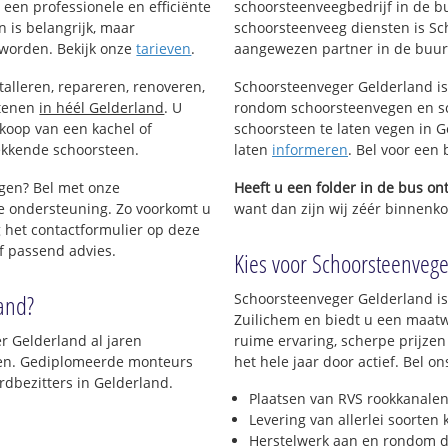
een professionele en efficiënte
schoorsteenveegbedrijf in de b
 is belangrijk, maar
schoorsteenveeg diensten is Sc
worden. Bekijk onze
tarieven
.
aangewezen partner in de buurt
talleren, repareren, renoveren,
Schoorsteenveger Gelderland is
stenen
in héél Gelderland
. U
rondom schoorsteenvegen en sc
nkoop van een kachel of
schoorsteen te laten vegen in G
ekkende schoorsteen.
laten
informeren
. Bel voor een
egen? Bel met onze
Heeft u een folder in de bus o
e ondersteuning. Zo voorkomt u
want dan zijn wij zéér binnenkor
 het contactformulier op deze
f passend advies.
Kies voor Schoorsteenveger
land?
Schoorsteenveger Gelderland is
Zuilichem en biedt u een maatw
r Gelderland al jaren
ruime ervaring, scherpe prijzen
jven. Gediplomeerde monteurs
het hele jaar door actief. Bel 
dbezitters in Gelderland.
Plaatsen van RVS rookkanalen
Levering van allerlei soorten
Herstelwerk aan en rondom d