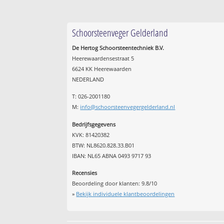
Schoorsteenveger Gelderland
De Hertog Schoorsteentechniek B.V.
Heerewaardensestraat 5
6624 KK Heerewaarden
NEDERLAND
T: 026-2001180
M:
info@schoorsteenvegergelderland.nl
Bedrijfsgegevens
KVK: 81420382
BTW: NL8620.828.33.B01
IBAN: NL65 ABNA 0493 9717 93
Recensies
Beoordeling door klanten:
9.8
/
10
»
Bekijk individuele klantbeoordelingen