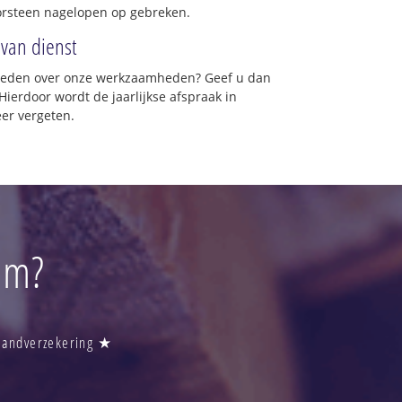
orsteen nagelopen op gebreken.
 van dienst
vreden over onze werkzaamheden? Geef u dan
Hierdoor wordt de jaarlijkse afspraak in
eer vergeten.
em?
Brandverzekering ★