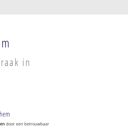
em
raak in
ichem
gen
door een betrouwbaar