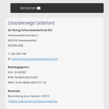
Versturen »
Schoorsteenveger Gelderland
De Hertog Schoorsteentechniek B.V.
Heerewaardensestraat 5
6624 KK Heerewaarden
NEDERLAND
T: 026-2001180
M:
info@schoorsteenvegergelderland.nl
Bedrijfsgegevens
KVK: 81420382
BTW: NL8620.828.33.B01
IBAN: NL65 ABNA 0493 9717 93
Recensies
Beoordeling door klanten:
9.8
/
10
»
Bekijk individuele klantbeoordelingen