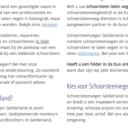
iden van
erland een gevestigde naam in
Wilt u uw
schoorsteen laten ve
d van een professionele en
schoorsteenveegbedrijf in de b
 laten vegen is belangrijk, maar
schoorsteenveeg diensten is Sc
n worden. Bekijk onze
tarieven
.
aangewezen partner in de buurt
stalleren, repareren,
Schoorsteenveger Gelderland is
ls en schoorstenen
in héél
rondom schoorsteenvegen en sc
p maat bij de aankoop van een
schoorsteen te laten vegen in G
k bij een lekkende schoorsteen.
laten
informeren
. Bel voor een
vegen? Bel met onze
Heeft u een folder in de bus o
re ondersteuning. Zo voorkomt
want dan zijn wij zéér binnenkor
nog het contactformulier op
praak of passend advies.
Kies voor Schoorsteenveger
rland?
Schoorsteenveger Gelderland is
en biedt u een maatwerk servic
ger Gelderland al jaren
ervaring, scherpe prijzen en sn
rijven. Gediplomeerde monteurs
hele jaar door actief. Bel ons a
rdbezitters in Gelderland.
omgeving.