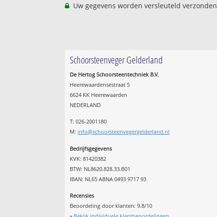
Uw gegevens worden versleuteld verzonden
Schoorsteenveger Gelderland
De Hertog Schoorsteentechniek B.V.
Heerewaardensestraat 5
6624 KK Heerewaarden
NEDERLAND
T: 026-2001180
M:
info@schoorsteenvegergelderland.nl
Bedrijfsgegevens
KVK: 81420382
BTW: NL8620.828.33.B01
IBAN: NL65 ABNA 0493 9717 93
Recensies
Beoordeling door klanten:
9.8
/
10
»
Bekijk individuele klantbeoordelingen