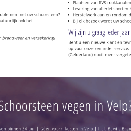
Plaatsen van RVS rookkanalen
Levering van allerlei soorten
 problemen met uw schoorsteen?
Herstelwerk aan en rondom d
natuurlijk ook het
Bij elk bezoek wordt uw scho
Wij zijn u graag ieder jaar
or brandweer en verzekering!
Bent u een nieuwe klant en te
op voor onze reminder service. 
(Gelderland) nooit meer vergete
Schoorsteen vegen in Velp
n binnen 24 uur | Géén voorrijkosten in Velp | Incl. Bewijs Br