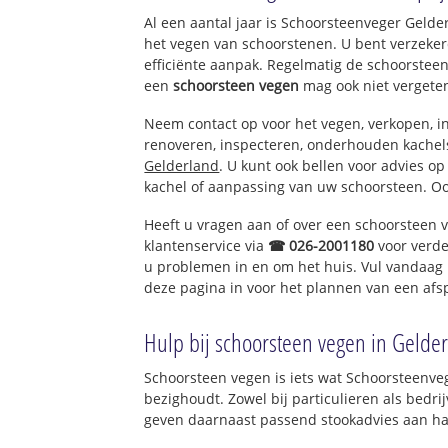
Velp-Zuid ten zu
Al een aantal jaar is Schoorsteenveger Geld
Waterstraat
het vegen van schoorstenen. U bent verzeker
efficiënte aanpak. Regelmatig de schoorsteen
een
schoorsteen vegen
mag ook niet vergete
Neem contact op voor het vegen, verkopen, in
renoveren, inspecteren, onderhouden kache
Gelderland
. U kunt ook bellen voor advies o
kachel of aanpassing van uw schoorsteen. Oo
Heeft u vragen aan of over een schoorsteen 
klantenservice via
☎ 026-2001180
voor verde
u problemen in en om het huis. Vul vandaag 
deze pagina in voor het plannen van een afs
Hulp bij schoorsteen vegen in Gelde
Schoorsteen vegen is iets wat Schoorsteenve
bezighoudt. Zowel bij particulieren als bed
geven daarnaast passend stookadvies aan haa