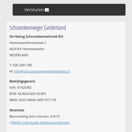
Versturen »
Schoorsteenveger Gelderland
De Hertog Schoorsteentechniek B.V.
Heerewaardensestraat 5
6624 KK Heerewaarden
NEDERLAND
T: 026-2001180
M:
info@schoorsteenvegergelderland.nl
Bedrijfsgegevens
KVK: 81420382
BTW: NL8620.828.33.B01
IBAN: NL65 ABNA 0493 9717 93
Recensies
Beoordeling door klanten:
9.8
/
10
»
Bekijk individuele klantbeoordelingen