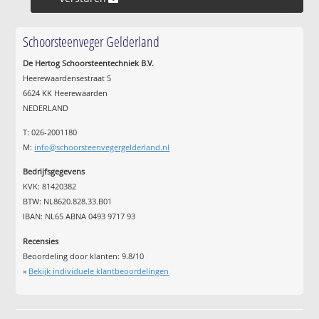
Schoorsteenveger Gelderland
De Hertog Schoorsteentechniek B.V.
Heerewaardensestraat 5
6624 KK Heerewaarden
NEDERLAND
T: 026-2001180
M:
info@schoorsteenvegergelderland.nl
Bedrijfsgegevens
KVK: 81420382
BTW: NL8620.828.33.B01
IBAN: NL65 ABNA 0493 9717 93
Recensies
Beoordeling door klanten:
9.8
/
10
»
Bekijk individuele klantbeoordelingen