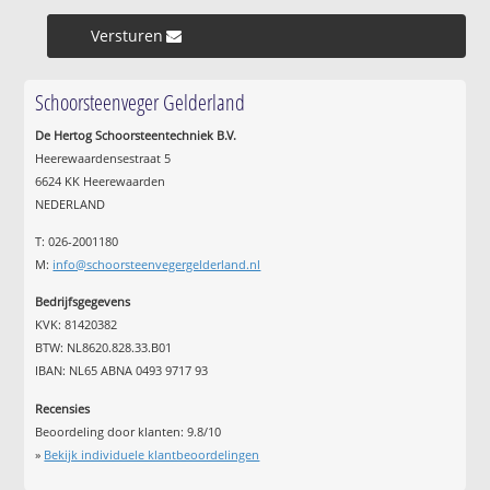
Versturen »
Schoorsteenveger Gelderland
De Hertog Schoorsteentechniek B.V.
Heerewaardensestraat 5
6624 KK Heerewaarden
NEDERLAND
T: 026-2001180
M:
info@schoorsteenvegergelderland.nl
Bedrijfsgegevens
KVK: 81420382
BTW: NL8620.828.33.B01
IBAN: NL65 ABNA 0493 9717 93
Recensies
Beoordeling door klanten:
9.8
/
10
»
Bekijk individuele klantbeoordelingen