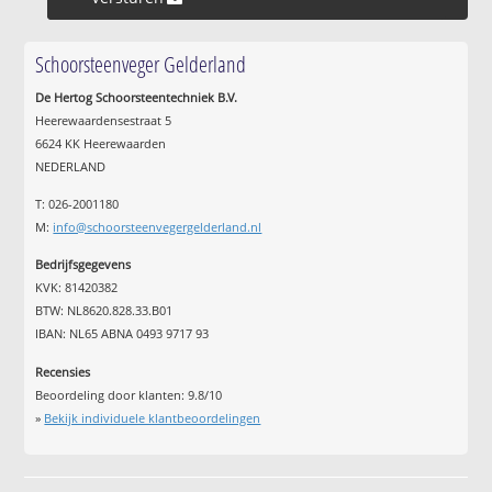
Schoorsteenveger Gelderland
De Hertog Schoorsteentechniek B.V.
Heerewaardensestraat 5
6624 KK Heerewaarden
NEDERLAND
T: 026-2001180
M:
info@schoorsteenvegergelderland.nl
Bedrijfsgegevens
KVK: 81420382
BTW: NL8620.828.33.B01
IBAN: NL65 ABNA 0493 9717 93
Recensies
Beoordeling door klanten:
9.8
/
10
»
Bekijk individuele klantbeoordelingen