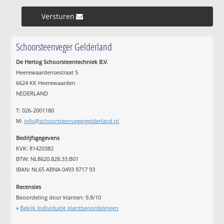
Versturen »
Schoorsteenveger Gelderland
De Hertog Schoorsteentechniek B.V.
Heerewaardensestraat 5
6624 KK Heerewaarden
NEDERLAND
T: 026-2001180
M:
info@schoorsteenvegergelderland.nl
Bedrijfsgegevens
KVK: 81420382
BTW: NL8620.828.33.B01
IBAN: NL65 ABNA 0493 9717 93
Recensies
Beoordeling door klanten:
9.8
/
10
»
Bekijk individuele klantbeoordelingen