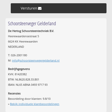
Versturen »
Schoorsteenveger Gelderland
De Hertog Schoorsteentechniek B.V.
Heerewaardensestraat 5
6624 KK Heerewaarden
NEDERLAND
T: 026-2001180
M:
info@schoorsteenvegergelderland.nl
Bedrijfsgegevens
KVK: 81420382
BTW: NL8620.828.33.B01
IBAN: NL65 ABNA 0493 9717 93
Recensies
Beoordeling door klanten:
9.8
/
10
»
Bekijk individuele klantbeoordelingen