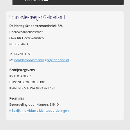
Schoorsteenveger Gelderland
De Hertog Schoorsteentechniek B.V.
Heerewaardensestraat 5
6624 KK Heerewaarden
NEDERLAND
T: 026-2001180
M:
info@schoorsteenvegergelderland.nl
Bedrijfsgegevens
KVK: 81420382
BTW: NL8620.828.33.B01
IBAN: NL65 ABNA 0493 9717 93
Recensies
Beoordeling door klanten:
9.8
/
10
»
Bekijk individuele klantbeoordelingen