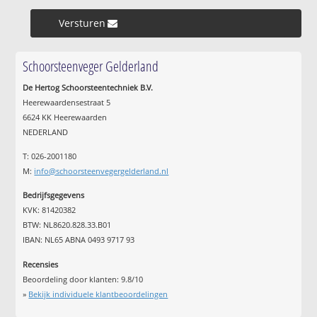
Versturen »
Schoorsteenveger Gelderland
De Hertog Schoorsteentechniek B.V.
Heerewaardensestraat 5
6624 KK Heerewaarden
NEDERLAND
T: 026-2001180
M:
info@schoorsteenvegergelderland.nl
Bedrijfsgegevens
KVK: 81420382
BTW: NL8620.828.33.B01
IBAN: NL65 ABNA 0493 9717 93
Recensies
Beoordeling door klanten:
9.8
/
10
»
Bekijk individuele klantbeoordelingen