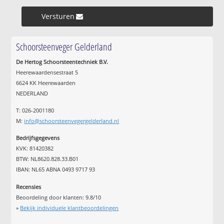
Versturen »
Schoorsteenveger Gelderland
De Hertog Schoorsteentechniek B.V.
Heerewaardensestraat 5
6624 KK Heerewaarden
NEDERLAND
T: 026-2001180
M:
info@schoorsteenvegergelderland.nl
Bedrijfsgegevens
KVK: 81420382
BTW: NL8620.828.33.B01
IBAN: NL65 ABNA 0493 9717 93
Recensies
Beoordeling door klanten:
9.8
/
10
»
Bekijk individuele klantbeoordelingen