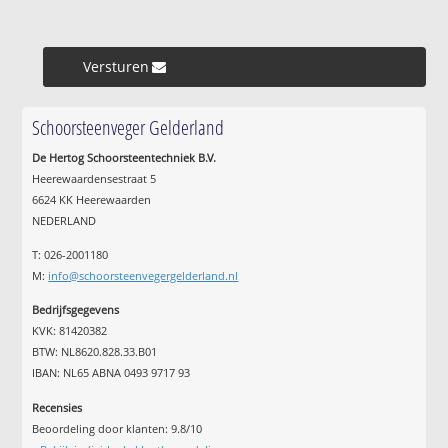
Versturen »
Schoorsteenveger Gelderland
De Hertog Schoorsteentechniek B.V.
Heerewaardensestraat 5
6624 KK Heerewaarden
NEDERLAND
T: 026-2001180
M:
info@schoorsteenvegergelderland.nl
Bedrijfsgegevens
KVK: 81420382
BTW: NL8620.828.33.B01
IBAN: NL65 ABNA 0493 9717 93
Recensies
Beoordeling door klanten:
9.8
/
10