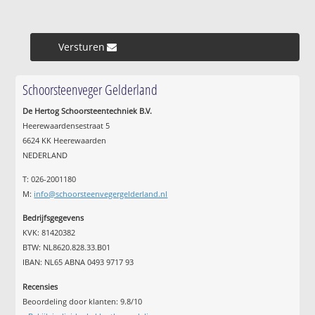
Versturen »
Schoorsteenveger Gelderland
De Hertog Schoorsteentechniek B.V.
Heerewaardensestraat 5
6624 KK Heerewaarden
NEDERLAND
T: 026-2001180
M:
info@schoorsteenvegergelderland.nl
Bedrijfsgegevens
KVK: 81420382
BTW: NL8620.828.33.B01
IBAN: NL65 ABNA 0493 9717 93
Recensies
Beoordeling door klanten:
9.8
/
10