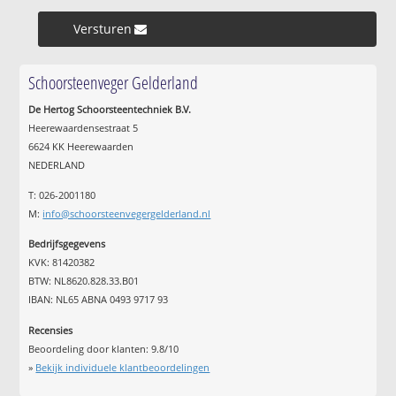
Versturen »
Schoorsteenveger Gelderland
De Hertog Schoorsteentechniek B.V.
Heerewaardensestraat 5
6624 KK Heerewaarden
NEDERLAND
T: 026-2001180
M:
info@schoorsteenvegergelderland.nl
Bedrijfsgegevens
KVK: 81420382
BTW: NL8620.828.33.B01
IBAN: NL65 ABNA 0493 9717 93
Recensies
Beoordeling door klanten:
9.8
/
10
»
Bekijk individuele klantbeoordelingen