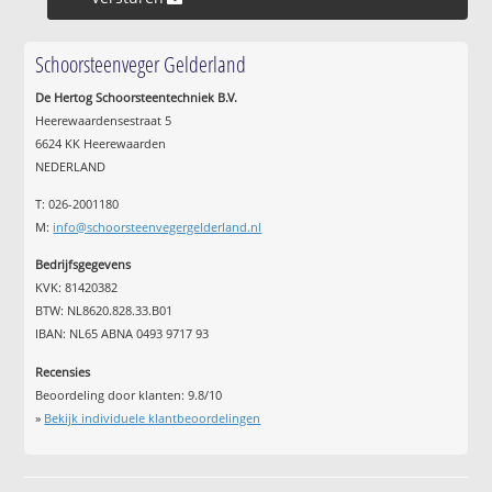
Schoorsteenveger Gelderland
De Hertog Schoorsteentechniek B.V.
Heerewaardensestraat 5
6624 KK Heerewaarden
NEDERLAND
T: 026-2001180
M:
info@schoorsteenvegergelderland.nl
Bedrijfsgegevens
KVK: 81420382
BTW: NL8620.828.33.B01
IBAN: NL65 ABNA 0493 9717 93
Recensies
Beoordeling door klanten:
9.8
/
10
»
Bekijk individuele klantbeoordelingen