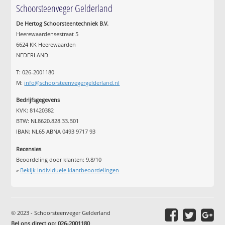
Schoorsteenveger Gelderland
De Hertog Schoorsteentechniek B.V.
Heerewaardensestraat 5
6624 KK Heerewaarden
NEDERLAND
T: 026-2001180
M:
info@schoorsteenvegergelderland.nl
Bedrijfsgegevens
KVK: 81420382
BTW: NL8620.828.33.B01
IBAN: NL65 ABNA 0493 9717 93
Recensies
Beoordeling door klanten:
9.8
/
10
»
Bekijk individuele klantbeoordelingen
© 2023 - Schoorsteenveger Gelderland
Bel ons direct op
:
026-2001180