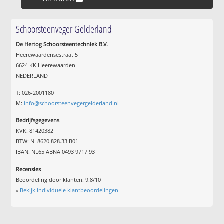
Schoorsteenveger Gelderland
De Hertog Schoorsteentechniek B.V.
Heerewaardensestraat 5
6624 KK Heerewaarden
NEDERLAND
T: 026-2001180
M:
info@schoorsteenvegergelderland.nl
Bedrijfsgegevens
KVK: 81420382
BTW: NL8620.828.33.B01
IBAN: NL65 ABNA 0493 9717 93
Recensies
Beoordeling door klanten:
9.8
/
10
»
Bekijk individuele klantbeoordelingen