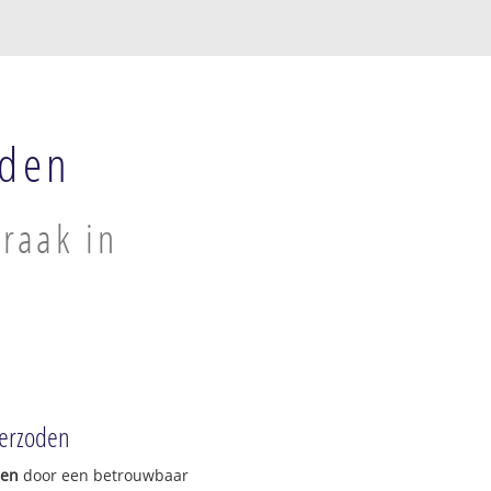
oden
raak in
erzoden
gen
door een betrouwbaar