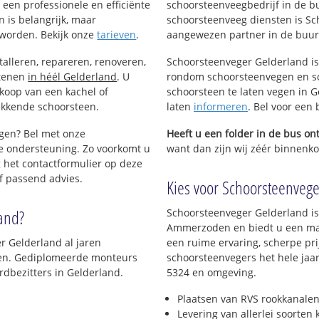
een professionele en efficiënte
schoorsteenveegbedrijf in de 
 is belangrijk, maar
schoorsteenveeg diensten is Sc
worden. Bekijk onze
tarieven
.
aangewezen partner in de buu
talleren, repareren, renoveren,
Schoorsteenveger Gelderland is
stenen
in héél Gelderland
. U
rondom schoorsteenvegen en sc
nkoop van een kachel of
schoorsteen te laten vegen in G
ekkende schoorsteen.
laten
informeren
. Bel voor ee
egen? Bel met onze
Heeft u een folder in de bus o
e ondersteuning. Zo voorkomt u
want dan zijn wij zéér binnenk
 het contactformulier op deze
f passend advies.
Kies voor Schoorsteenvege
land?
Schoorsteenveger Gelderland is
Ammerzoden en biedt u een maa
r Gelderland al jaren
een ruime ervaring, scherpe prij
jven. Gediplomeerde monteurs
schoorsteenvegers het hele jaar
dbezitters in Gelderland.
5324 en omgeving.
Plaatsen van RVS rookkanalen
Levering van allerlei soorten