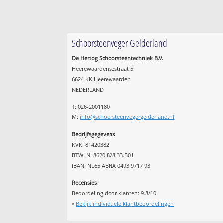
Schoorsteenveger Gelderland
De Hertog Schoorsteentechniek B.V.
Heerewaardensestraat 5
6624 KK Heerewaarden
NEDERLAND
T: 026-2001180
M:
info@schoorsteenvegergelderland.nl
Bedrijfsgegevens
KVK: 81420382
BTW: NL8620.828.33.B01
IBAN: NL65 ABNA 0493 9717 93
Recensies
Beoordeling door klanten:
9.8
/
10
»
Bekijk individuele klantbeoordelingen