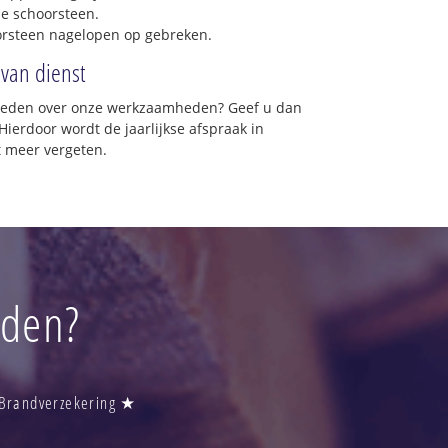
e schoorsteen.
orsteen nagelopen op gebreken.
 van dienst
vreden over onze werkzaamheden? Geef u dan
Hierdoor wordt de jaarlijkse afspraak in
 meer vergeten.
oden?
 Brandverzekering ★