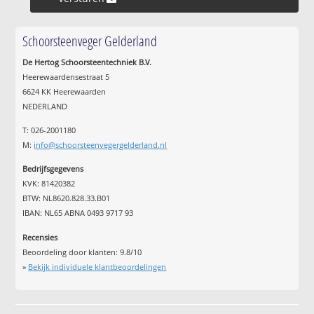
Schoorsteenveger Gelderland
De Hertog Schoorsteentechniek B.V.
Heerewaardensestraat 5
6624 KK Heerewaarden
NEDERLAND
T: 026-2001180
M:
info@schoorsteenvegergelderland.nl
Bedrijfsgegevens
KVK: 81420382
BTW: NL8620.828.33.B01
IBAN: NL65 ABNA 0493 9717 93
Recensies
Beoordeling door klanten:
9.8
/
10
»
Bekijk individuele klantbeoordelingen