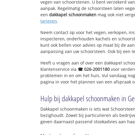
vegen van schoorstenen. U bent verzekerd van 
aanpak. Regelmatig de schoorsteen laten vegen
een
dakkapel schoonmaken
mag ook niet verg
tarieven
.
Neem contact op voor het vegen, verkopen, ins
inspecteren, onderhouden kachels en schoor
kunt ook bellen voor advies op maat bij de aa
aanpassing van uw schoorsteen. Ook bij een l
Heeft u vragen aan of over een dakkapel sch
klantenservice via
☎ 026-2001180
voor verder
problemen in en om het huis. Vul vandaag nog
pagina in voor het plannen van een afspraak o
Hulp bij dakkapel schoonmaken in Ge
Dakkapel schoonmaken is iets wat Schoorsteen
bezighoudt. Zowel bij particulieren als bedri
geven daarnaast passend stookadvies aan haar