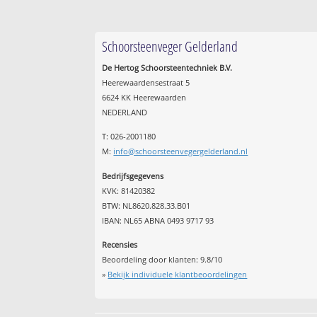
Schoorsteenveger Gelderland
De Hertog Schoorsteentechniek B.V.
Heerewaardensestraat 5
6624 KK Heerewaarden
NEDERLAND
T: 026-2001180
M:
info@schoorsteenvegergelderland.nl
Bedrijfsgegevens
KVK: 81420382
BTW: NL8620.828.33.B01
IBAN: NL65 ABNA 0493 9717 93
Recensies
Beoordeling door klanten:
9.8
/
10
»
Bekijk individuele klantbeoordelingen