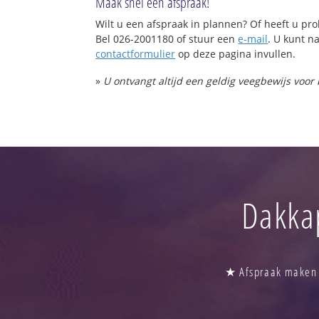
Maak snel een afspraak!
Wilt u een afspraak in plannen? Of heeft u p
Bel 026-2001180 of stuur een
e-mail
. U kunt na
contactformulier
op deze pagina invullen.
»
U ontvangt altijd een geldig veegbewijs voor
Dakka
★ Afspraak maken b