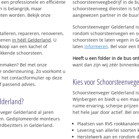
een professionele en efficiënte
schoorsteenveegbedrijf in de b
 is belangrijk, maar
schoorsteenveeg diensten is Sc
eten worden. Bekijk onze
aangewezen partner in de buur
Schoorsteenveger Gelderland is
talleren, repareren, renoveren,
rondom schoorsteenvegen en sc
stenen
in héél Gelderland
. U
schoorsteen te laten vegen in G
nkoop van een kachel of
laten
informeren
. Bel voor een
ekkende schoorsteen.
Heeft u een folder in de bus o
oonmaken? Bel met onze
want dan zijn wij zéér binnenko
e ondersteuning. Zo voorkomt u
 het contactformulier op deze
Kies voor Schoorsteenvege
f passend advies.
Schoorsteenveger Gelderland is
lderland?
Wijnbergen en biedt u een maa
ruime ervaring, scherpe prijzen
veger Gelderland al jaren
het hele jaar door actief. Bel 
jven. Gediplomeerde monteurs
Plaatsen van RVS rookkanalen
dbezitters in Gelderland.
Levering van allerlei soorten
Herstelwerk aan en rondom d