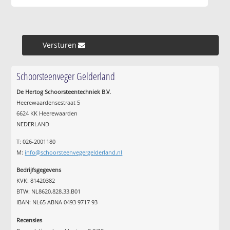
Versturen »
Schoorsteenveger Gelderland
De Hertog Schoorsteentechniek B.V.
Heerewaardensestraat 5
6624 KK Heerewaarden
NEDERLAND
T: 026-2001180
M:
info@schoorsteenvegergelderland.nl
Bedrijfsgegevens
KVK: 81420382
BTW: NL8620.828.33.B01
IBAN: NL65 ABNA 0493 9717 93
Recensies