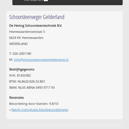
Schoorsteenveger Gelderland
De Hertog Schoorsteentechniek B.V.
Heerewaardensestraat 5
6624 KK Heerewaarden
NEDERLAND
T: 026-2001180
M:
info@schoorsteenvegergelderland.nl
Bedrijfsgegevens
KVK: 81420382
BTW: NL8620.828.33.B01
IBAN: NL65 ABNA 0493 9717 93
Recensies
Beoordeling door klanten:
9.8
/
10
»
Bekijk individuele klantbeoordelingen