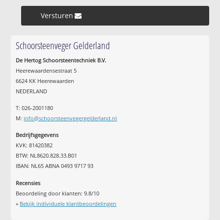
Versturen »
Schoorsteenveger Gelderland
De Hertog Schoorsteentechniek B.V.
Heerewaardensestraat 5
6624 KK Heerewaarden
NEDERLAND
T: 026-2001180
M:
info@schoorsteenvegergelderland.nl
Bedrijfsgegevens
KVK: 81420382
BTW: NL8620.828.33.B01
IBAN: NL65 ABNA 0493 9717 93
Recensies
Beoordeling door klanten:
9.8
/
10
»
Bekijk individuele klantbeoordelingen