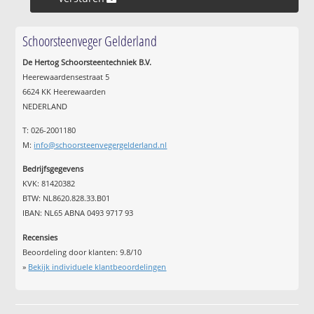
Schoorsteenveger Gelderland
De Hertog Schoorsteentechniek B.V.
Heerewaardensestraat 5
6624 KK Heerewaarden
NEDERLAND
T: 026-2001180
M:
info@schoorsteenvegergelderland.nl
Bedrijfsgegevens
KVK: 81420382
BTW: NL8620.828.33.B01
IBAN: NL65 ABNA 0493 9717 93
Recensies
Beoordeling door klanten:
9.8
/
10
»
Bekijk individuele klantbeoordelingen