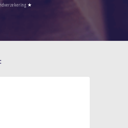
andverzekering ★
: