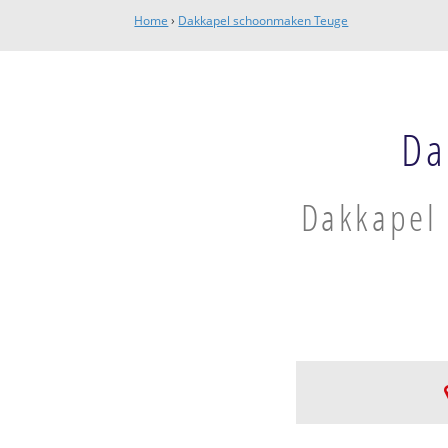
Home
›
Dakkapel schoonmaken Teuge
Da
Dakkapel 
Klarenbeek-Teug