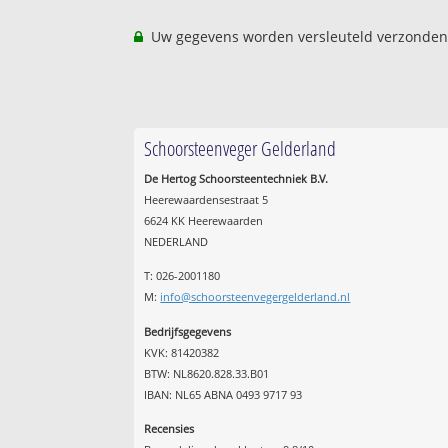
Uw gegevens worden versleuteld verzonden
Schoorsteenveger Gelderland
De Hertog Schoorsteentechniek B.V.
Heerewaardensestraat 5
6624 KK Heerewaarden
NEDERLAND
T: 026-2001180
M:
info@schoorsteenvegergelderland.nl
Bedrijfsgegevens
KVK: 81420382
BTW: NL8620.828.33.B01
IBAN: NL65 ABNA 0493 9717 93
Recensies