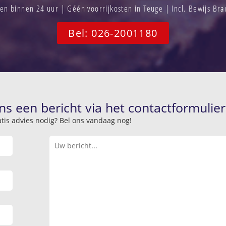
n binnen 24 uur | Géén voorrijkosten in Teuge | Incl. Bewijs Br
Bel: 026-2001180
ns een bericht via het contactformulier
atis advies nodig? Bel ons vandaag nog!