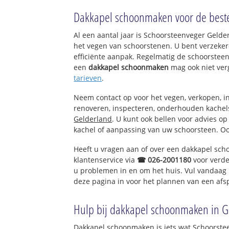
Klarenbeek
Dakkapel schoonmaken voor de beste
Teuge
Wilp-Achterhoek
Al een aantal jaar is Schoorsteenveger Geld
De Vecht
het vegen van schoorstenen. U bent verzeker
efficiënte aanpak. Regelmatig de schoorsteen
een
dakkapel schoonmaken
mag ook niet ver
tarieven
.
Neem contact op voor het vegen, verkopen, in
renoveren, inspecteren, onderhouden kache
Gelderland
. U kunt ook bellen voor advies o
kachel of aanpassing van uw schoorsteen. Oo
Heeft u vragen aan of over een dakkapel sc
klantenservice via
☎ 026-2001180
voor verde
u problemen in en om het huis. Vul vandaag 
deze pagina in voor het plannen van een afs
Hulp bij dakkapel schoonmaken in G
Dakkapel schoonmaken is iets wat Schoorstee