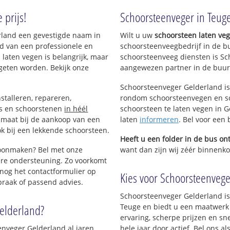
 prijs!
Schoorsteenveger in Teug
erland een gevestigde naam in
Wilt u uw
schoorsteen laten ve
d van een professionele en
schoorsteenveegbedrijf in de b
 laten vegen is belangrijk, maar
schoorsteenveeg diensten is Sc
geten worden. Bekijk onze
aangewezen partner in de buur
Schoorsteenveger Gelderland is
stalleren, repareren,
rondom schoorsteenvegen en sc
ls en schoorstenen
in héél
schoorsteen te laten vegen in G
p maat bij de aankoop van een
laten
informeren
. Bel voor een
k bij een lekkende schoorsteen.
Heeft u een folder in de bus o
hoonmaken? Bel met onze
want dan zijn wij zéér binnenkor
re ondersteuning. Zo voorkomt
nog het contactformulier op
Kies voor Schoorsteenveger
praak of passend advies.
Schoorsteenveger Gelderland is
elderland?
Teuge en biedt u een maatwerk 
ervaring, scherpe prijzen en sn
nveger Gelderland al jaren
hele jaar door actief. Bel ons 