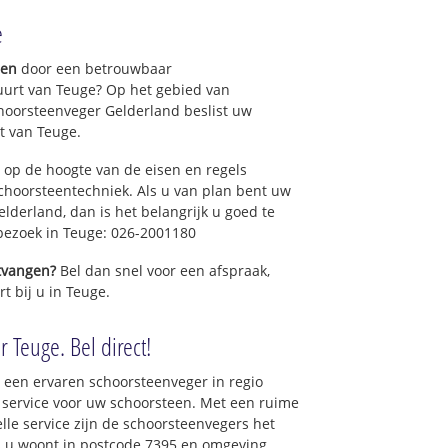
e
gen
door een betrouwbaar
uurt van Teuge? Op het gebied van
hoorsteenveger Gelderland beslist uw
t van Teuge.
 op de hoogte van de eisen en regels
hoorsteentechniek. Als u van plan bent uw
elderland, dan is het belangrijk u goed te
 bezoek in Teuge: 026-2001180
ntvangen?
Bel dan snel voor een afspraak,
t bij u in Teuge.
 Teuge. Bel direct!
 een ervaren schoorsteenveger in regio
service voor uw schoorsteen. Met een ruime
elle service zijn de schoorsteenvegers het
als u woont in postcode 7395 en omgeving.