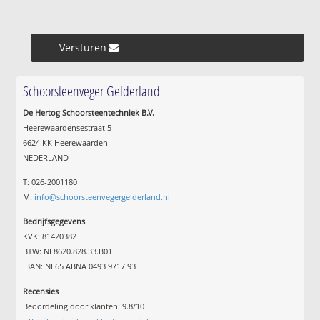
Versturen »
Schoorsteenveger Gelderland
De Hertog Schoorsteentechniek B.V.
Heerewaardensestraat 5
6624 KK Heerewaarden
NEDERLAND
T: 026-2001180
M:
info@schoorsteenvegergelderland.nl
Bedrijfsgegevens
KVK: 81420382
BTW: NL8620.828.33.B01
IBAN: NL65 ABNA 0493 9717 93
Recensies
Beoordeling door klanten:
9.8
/
10