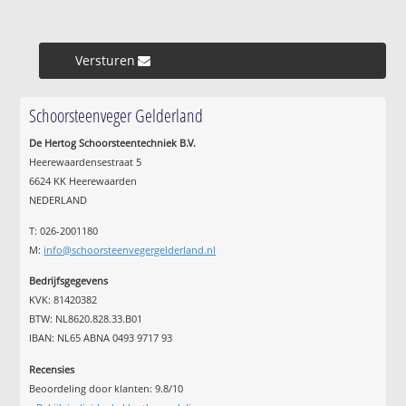
Versturen »
Schoorsteenveger Gelderland
De Hertog Schoorsteentechniek B.V.
Heerewaardensestraat 5
6624 KK Heerewaarden
NEDERLAND
T: 026-2001180
M:
info@schoorsteenvegergelderland.nl
Bedrijfsgegevens
KVK: 81420382
BTW: NL8620.828.33.B01
IBAN: NL65 ABNA 0493 9717 93
Recensies
Beoordeling door klanten:
9.8
/
10