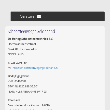
Versturen »
Schoorsteenveger Gelderland
De Hertog Schoorsteentechniek B.V.
Heerewaardensestraat 5
6624 KK Heerewaarden
NEDERLAND
T: 026-2001180
M:
info@schoorsteenvegergelderland.nl
Bedrijfsgegevens
KVK: 81420382
BTW: NL8620.828.33.B01
IBAN: NL65 ABNA 0493 9717 93
Recensies
Beoordeling door klanten:
9.8
/
10