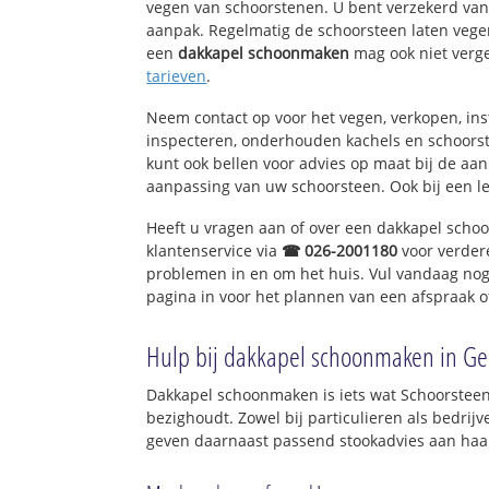
vegen van schoorstenen. U bent verzekerd van 
aanpak. Regelmatig de schoorsteen laten vegen
een
dakkapel schoonmaken
mag ook niet verg
tarieven
.
Neem contact op voor het vegen, verkopen, ins
inspecteren, onderhouden kachels en schoor
kunt ook bellen voor advies op maat bij de aa
aanpassing van uw schoorsteen. Ook bij een l
Heeft u vragen aan of over een dakkapel sch
klantenservice via
☎ 026-2001180
voor verder
problemen in en om het huis. Vul vandaag nog
pagina in voor het plannen van een afspraak o
Hulp bij dakkapel schoonmaken in Ge
Dakkapel schoonmaken is iets wat Schoorsteen
bezighoudt. Zowel bij particulieren als bedri
geven daarnaast passend stookadvies aan haar