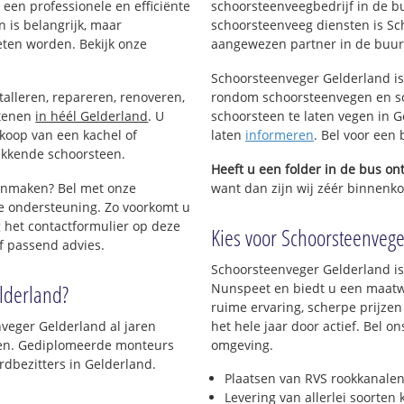
een professionele en efficiënte
schoorsteenveegbedrijf in de b
 is belangrijk, maar
schoorsteenveeg diensten is Sc
eten worden. Bekijk onze
aangewezen partner in de buur
Schoorsteenveger Gelderland is
talleren, repareren, renoveren,
rondom schoorsteenvegen en sc
stenen
in héél Gelderland
. U
schoorsteen te laten vegen in G
nkoop van een kachel of
laten
informeren
. Bel voor een
ekkende schoorsteen.
Heeft u een folder in de bus o
oonmaken? Bel met onze
want dan zijn wij zéér binnenko
e ondersteuning. Zo voorkomt u
 het contactformulier op deze
Kies voor Schoorsteenvege
f passend advies.
Schoorsteenveger Gelderland is
lderland?
Nunspeet en biedt u een maatw
ruime ervaring, scherpe prijzen
veger Gelderland al jaren
het hele jaar door actief. Bel o
jven. Gediplomeerde monteurs
omgeving.
dbezitters in Gelderland.
Plaatsen van RVS rookkanalen
Levering van allerlei soorten