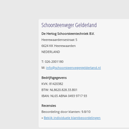
Schoorsteenveger Gelderland
De Hertog Schoorsteentechniek B.V.
Heerewaardensestraat 5
6624 KK Heerewaarden
NEDERLAND
T: 026-2001180
M:
info@schoorsteenvegergelderland.nl
Bedrijfsgegevens
KVK: 81420382
BTW: NL8620.828.33.B01
IBAN: NL65 ABNA 0493 9717 93
Recensies
Beoordeling door klanten:
9.8
/
10
»
Bekijk individuele klantbeoordelingen