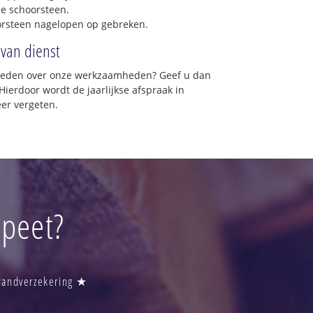
e schoorsteen.
orsteen nagelopen op gebreken.
 van dienst
vreden over onze werkzaamheden? Geef u dan
Hierdoor wordt de jaarlijkse afspraak in
er vergeten.
peet?
Brandverzekering ★