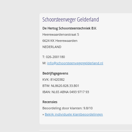
Schoorsteenveger Gelderland
De Hertog Schoorsteentechniek B.V.
Heerewaardensestraat 5
6624 KK Heerewaarden
NEDERLAND
T: 026-2001180
M:
info@schoorsteenvegergelderland.nl
Bedrijfsgegevens
KVK: 81420382
BTW: NL8620.828.33.B01
IBAN: NL65 ABNA 0493 9717 93
Recensies
Beoordeling door klanten:
9.8
/
10
»
Bekijk individuele klantbeoordelingen