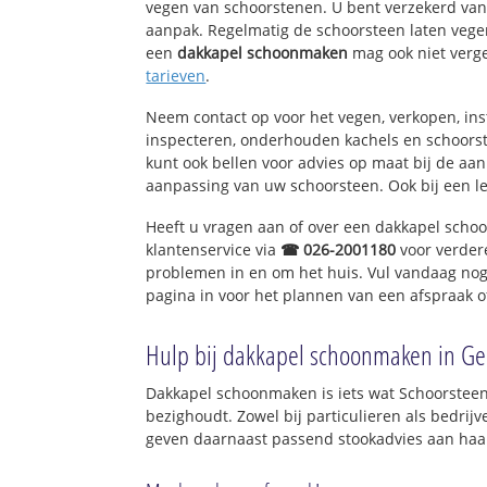
vegen van schoorstenen. U bent verzekerd van 
aanpak. Regelmatig de schoorsteen laten vegen
een
dakkapel schoonmaken
mag ook niet verg
tarieven
.
Neem contact op voor het vegen, verkopen, ins
inspecteren, onderhouden kachels en schoor
kunt ook bellen voor advies op maat bij de aa
aanpassing van uw schoorsteen. Ook bij een l
Heeft u vragen aan of over een dakkapel sch
klantenservice via
☎ 026-2001180
voor verder
problemen in en om het huis. Vul vandaag nog
pagina in voor het plannen van een afspraak o
Hulp bij dakkapel schoonmaken in Ge
Dakkapel schoonmaken is iets wat Schoorsteen
bezighoudt. Zowel bij particulieren als bedri
geven daarnaast passend stookadvies aan haar