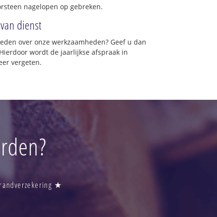
orsteen nagelopen op gebreken.
 van dienst
vreden over onze werkzaamheden? Geef u dan
Hierdoor wordt de jaarlijkse afspraak in
eer vergeten.
erden?
Brandverzekering ★