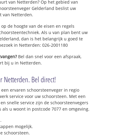
uurt van Netterden? Op het gebied van
hoorsteenveger Gelderland beslist uw
t van Netterden.
 op de hoogte van de eisen en regels
hoorsteentechniek. Als u van plan bent uw
elderland, dan is het belangrijk u goed te
 bezoek in Netterden: 026-2001180
ntvangen?
Bel dan snel voor een afspraak,
t bij u in Netterden.
 Netterden. Bel direct!
 een ervaren schoorsteenveger in regio
erk service voor uw schoorsteen. Met een
 en snelle service zijn de schoorsteenvegers
ons als u woont in postcode 7077 en omgeving.
.
 kappen mogelijk.
e schoorsteen.