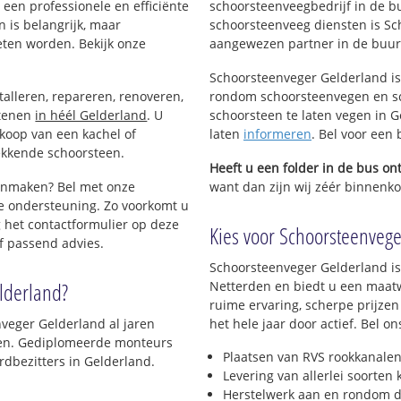
een professionele en efficiënte
schoorsteenveegbedrijf in de b
 is belangrijk, maar
schoorsteenveeg diensten is Sc
eten worden. Bekijk onze
aangewezen partner in de buur
Schoorsteenveger Gelderland is
talleren, repareren, renoveren,
rondom schoorsteenvegen en sc
stenen
in héél Gelderland
. U
schoorsteen te laten vegen in G
nkoop van een kachel of
laten
informeren
. Bel voor een
ekkende schoorsteen.
Heeft u een folder in de bus o
oonmaken? Bel met onze
want dan zijn wij zéér binnenkor
e ondersteuning. Zo voorkomt u
 het contactformulier op deze
Kies voor Schoorsteenveger
f passend advies.
Schoorsteenveger Gelderland is
lderland?
Netterden en biedt u een maatw
ruime ervaring, scherpe prijzen
veger Gelderland al jaren
het hele jaar door actief. Bel 
jven. Gediplomeerde monteurs
Plaatsen van RVS rookkanalen
dbezitters in Gelderland.
Levering van allerlei soorten
Herstelwerk aan en rondom d