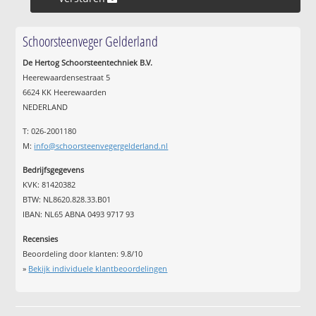
Schoorsteenveger Gelderland
De Hertog Schoorsteentechniek B.V.
Heerewaardensestraat 5
6624 KK Heerewaarden
NEDERLAND
T: 026-2001180
M:
info@schoorsteenvegergelderland.nl
Bedrijfsgegevens
KVK: 81420382
BTW: NL8620.828.33.B01
IBAN: NL65 ABNA 0493 9717 93
Recensies
Beoordeling door klanten:
9.8
/
10
»
Bekijk individuele klantbeoordelingen