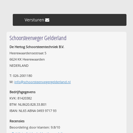
Versturen »
Schoorsteenveger Gelderland
De Hertog Schoorsteentechniek B.V.
Heerewaardensestraat 5
6624 KK Heerewaarden
NEDERLAND
T: 026-2001180
M:
info@schoorsteenvegergelderland.nl
Bedrijfsgegevens
KVK: 81420382
BTW: NL8620.828.33.B01
IBAN: NL65 ABNA 0493 9717 93
Recensies
Beoordeling door klanten:
9.8
/
10