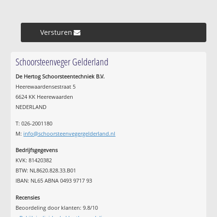
Versturen »
Schoorsteenveger Gelderland
De Hertog Schoorsteentechniek B.V.
Heerewaardensestraat 5
6624 KK Heerewaarden
NEDERLAND
T: 026-2001180
M:
info@schoorsteenvegergelderland.nl
Bedrijfsgegevens
KVK: 81420382
BTW: NL8620.828.33.B01
IBAN: NL65 ABNA 0493 9717 93
Recensies
Beoordeling door klanten:
9.8
/
10