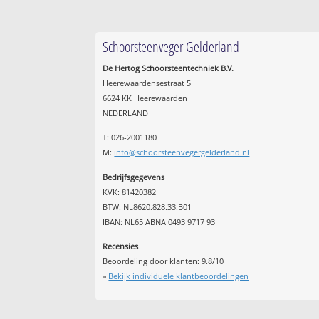
Schoorsteenveger Gelderland
De Hertog Schoorsteentechniek B.V.
Heerewaardensestraat 5
6624 KK Heerewaarden
NEDERLAND
T: 026-2001180
M:
info@schoorsteenvegergelderland.nl
Bedrijfsgegevens
KVK: 81420382
BTW: NL8620.828.33.B01
IBAN: NL65 ABNA 0493 9717 93
Recensies
Beoordeling door klanten:
9.8
/
10
»
Bekijk individuele klantbeoordelingen