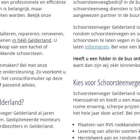
een professionele en efficiënte
schoorsteenveegbedrijf in de b
 is belangrijk, maar
schoorsteenveeg diensten is Sc
eten worden. Bekijk onze
aangewezen partner in de buur
Schoorsteenveger Gelderland is
talleren, repareren, renoveren,
rondom schoorsteenvegen en sc
stenen
in héél Gelderland
. U
schoorsteen te laten vegen in G
nkoop van een kachel of
laten
informeren
. Bel voor een
ekkende schoorsteen.
Heeft u een folder in de bus o
oonmaken? Bel met onze
want dan zijn wij zéér binnenkor
e ondersteuning. Zo voorkomt u
 het contactformulier op deze
Kies voor Schoorsteenveger
f passend advies.
Schoorsteenveger Gelderland is
lderland?
Hoenzadriel en biedt u een maa
ruime ervaring, scherpe prijzen
veger Gelderland al jaren
het hele jaar door actief. Bel 
jven. Gediplomeerde monteurs
Plaatsen van RVS rookkanalen
dbezitters in Gelderland.
Levering van allerlei soorten
Herstelwerk aan en rondom d