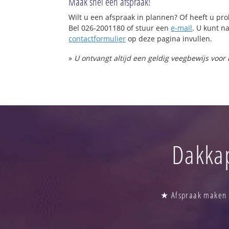
Maak snel een afspraak!
Wilt u een afspraak in plannen? Of heeft u p
Bel 026-2001180 of stuur een
e-mail
. U kunt na
contactformulier
op deze pagina invullen.
»
U ontvangt altijd een geldig veegbewijs voor
Dakkap
★ Afspraak maken b