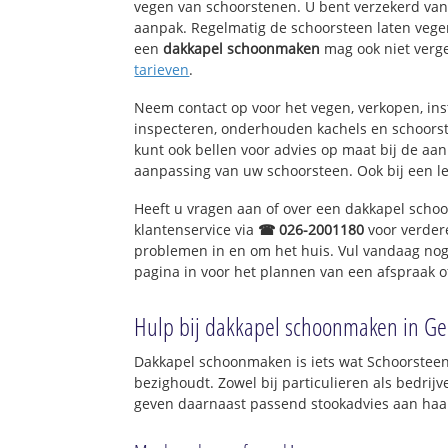
vegen van schoorstenen. U bent verzekerd van 
aanpak. Regelmatig de schoorsteen laten vegen
een
dakkapel schoonmaken
mag ook niet verg
tarieven
.
Neem contact op voor het vegen, verkopen, ins
inspecteren, onderhouden kachels en schoor
kunt ook bellen voor advies op maat bij de aa
aanpassing van uw schoorsteen. Ook bij een l
Heeft u vragen aan of over een dakkapel sch
klantenservice via
☎ 026-2001180
voor verder
problemen in en om het huis. Vul vandaag nog
pagina in voor het plannen van een afspraak o
Hulp bij dakkapel schoonmaken in Ge
Dakkapel schoonmaken is iets wat Schoorsteen
bezighoudt. Zowel bij particulieren als bedri
geven daarnaast passend stookadvies aan haar