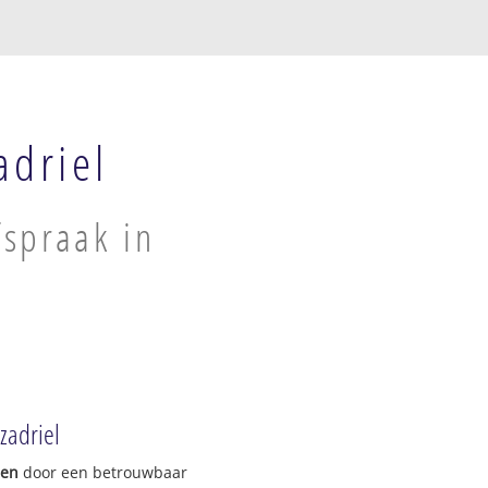
driel
spraak in
zadriel
gen
door een betrouwbaar