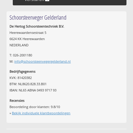
Schoorsteenveger Gelderland
De Hertog Schoorsteentechniek B.V.
Heerewaardensestraat 5
6624 KK Heerewaarden
NEDERLAND
T: 026-2001180
M:
info@schoorsteenvegergelderland.nl
Bedrijfsgegevens
KVK: 81420382
BTW: NL8620.828.33.B01
IBAN: NL65 ABNA 0493 9717 93
Recensies
Beoordeling door klanten:
9.8
/
10
»
Bekijk individuele klantbeoordelingen