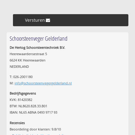
Versturen »
Schoorsteenveger Gelderland
De Hertog Schoorsteentechniek B.V.
Heerewaardensestraat 5
6624 KK Heerewaarden
NEDERLAND
T: 026-2001180
M:
info@schoorsteenvegergelderland.nl
Bedrijfsgegevens
KVK: 81420382
BTW: NL8620.828.33.B01
IBAN: NL65 ABNA 0493 9717 93
Recensies
Beoordeling door klanten:
9.8
/
10