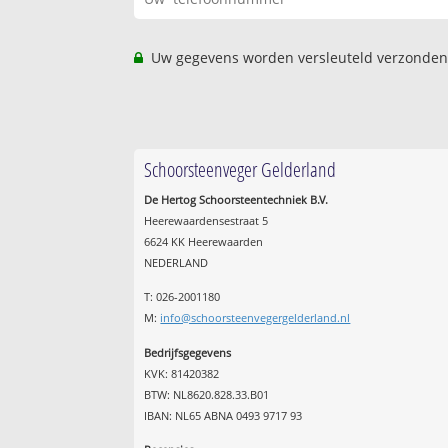
Uw gegevens worden versleuteld verzonden
Schoorsteenveger Gelderland
De Hertog Schoorsteentechniek B.V.
Heerewaardensestraat 5
6624 KK Heerewaarden
NEDERLAND
T: 026-2001180
M:
info@schoorsteenvegergelderland.nl
Bedrijfsgegevens
KVK: 81420382
BTW: NL8620.828.33.B01
IBAN: NL65 ABNA 0493 9717 93