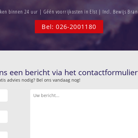
en binnen 24 uur | Géén voorrijkosten in Elst | Incl. Bewijs Bra
Bel: 026-2001180
ns een bericht via het contactformulier
atis advies nodig? Bel ons vandaag nog!