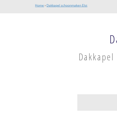
Home
›
Dakkapel schoonmaken Elst
D
Dakkapel 
Elst