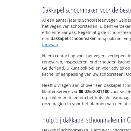
Elst-Noordwest
Dakkapel schoonmaken voor de beste
Elst-Zuidwest
Elst-Noordoost
Al een aantal jaar is Schoorsteenveger Geld
Elst-Zuidoost
het vegen van schoorstenen. U bent verzeker
Westeraam
efficiënte aanpak. Regelmatig de schoorsteen
een
dakkapel schoonmaken
mag ook niet ver
tarieven
.
Neem contact op voor het vegen, verkopen, in
renoveren, inspecteren, onderhouden kache
Gelderland
. U kunt ook bellen voor advies o
kachel of aanpassing van uw schoorsteen. Oo
Heeft u vragen aan of over een dakkapel sc
klantenservice via
☎ 026-2001180
voor verde
u problemen in en om het huis. Vul vandaag 
deze pagina in voor het plannen van een afs
Hulp bij dakkapel schoonmaken in G
Dakkapel schoonmaken is iets wat Schoorstee