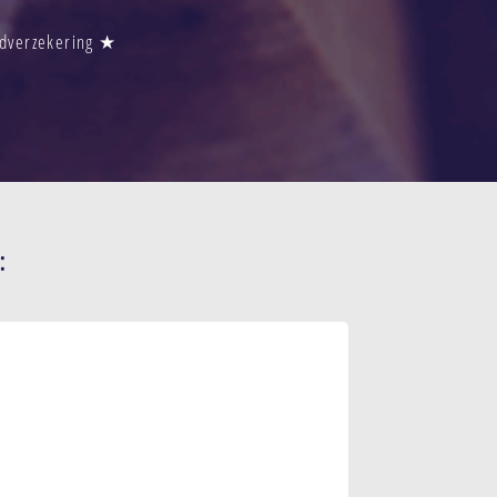
ndverzekering ★
: