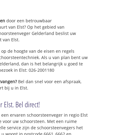
gen
door een betrouwbaar
urt van Elst? Op het gebied van
hoorsteenveger Gelderland beslist uw
 van Elst.
 op de hoogte van de eisen en regels
hoorsteentechniek. Als u van plan bent uw
elderland, dan is het belangrijk u goed te
bezoek in Elst: 026-2001180
ntvangen?
Bel dan snel voor een afspraak,
 bij u in Elst.
Elst. Bel direct!
 een ervaren schoorsteenveger in regio Elst
e voor uw schoorsteen. Met een ruime
elle service zijn de schoorsteenvegers het
ls u woont in postcode 6661, 6662 en