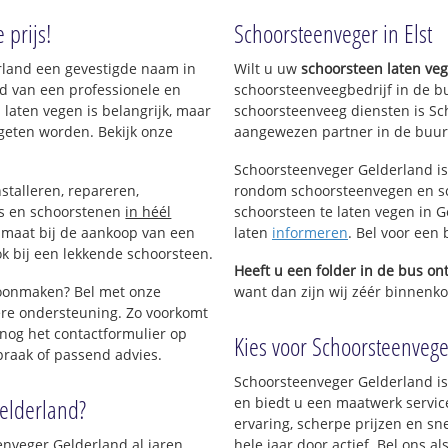
 prijs!
Schoorsteenveger in Elst
erland een gevestigde naam in
Wilt u uw
schoorsteen laten ve
d van een professionele en
schoorsteenveegbedrijf in de bu
 laten vegen is belangrijk, maar
schoorsteenveeg diensten is Sc
geten worden. Bekijk onze
aangewezen partner in de buurt
Schoorsteenveger Gelderland is
stalleren, repareren,
rondom schoorsteenvegen en sc
ls en schoorstenen
in héél
schoorsteen te laten vegen in G
p maat bij de aankoop van een
laten
informeren
. Bel voor een 
k bij een lekkende schoorsteen.
Heeft u een folder in de bus o
hoonmaken? Bel met onze
want dan zijn wij zéér binnenkort
re ondersteuning. Zo voorkomt
nog het contactformulier op
Kies voor Schoorsteenveger 
praak of passend advies.
Schoorsteenveger Gelderland is
elderland?
en biedt u een maatwerk servic
ervaring, scherpe prijzen en sn
nveger Gelderland al jaren
hele jaar door actief. Bel ons a