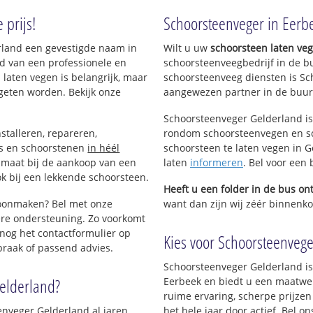
 prijs!
Schoorsteenveger in Eerb
erland een gevestigde naam in
Wilt u uw
schoorsteen laten ve
d van een professionele en
schoorsteenveegbedrijf in de b
 laten vegen is belangrijk, maar
schoorsteenveeg diensten is Sc
geten worden. Bekijk onze
aangewezen partner in de buur
Schoorsteenveger Gelderland is
stalleren, repareren,
rondom schoorsteenvegen en sc
ls en schoorstenen
in héél
schoorsteen te laten vegen in G
p maat bij de aankoop van een
laten
informeren
. Bel voor een
k bij een lekkende schoorsteen.
Heeft u een folder in de bus o
hoonmaken? Bel met onze
want dan zijn wij zéér binnenkor
re ondersteuning. Zo voorkomt
nog het contactformulier op
Kies voor Schoorsteenveger
praak of passend advies.
Schoorsteenveger Gelderland is
elderland?
Eerbeek en biedt u een maatwer
ruime ervaring, scherpe prijzen
nveger Gelderland al jaren
het hele jaar door actief. Bel 