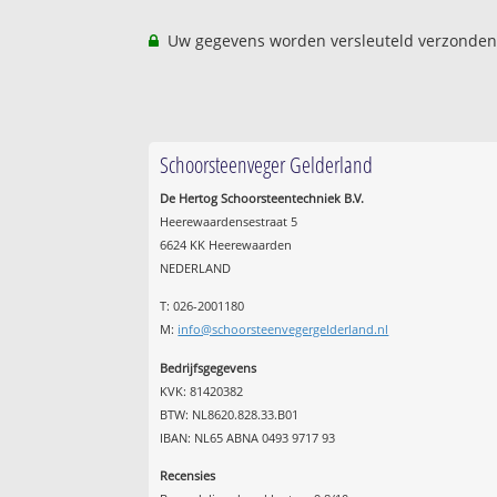
Uw gegevens worden versleuteld verzonden
Schoorsteenveger Gelderland
De Hertog Schoorsteentechniek B.V.
Heerewaardensestraat 5
6624 KK Heerewaarden
NEDERLAND
T: 026-2001180
M:
info@schoorsteenvegergelderland.nl
Bedrijfsgegevens
KVK: 81420382
BTW: NL8620.828.33.B01
IBAN: NL65 ABNA 0493 9717 93
Recensies