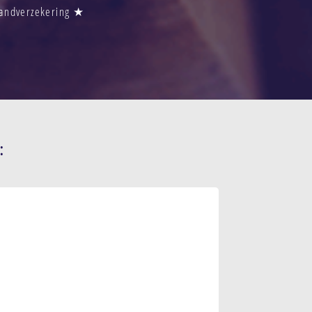
randverzekering ★
: