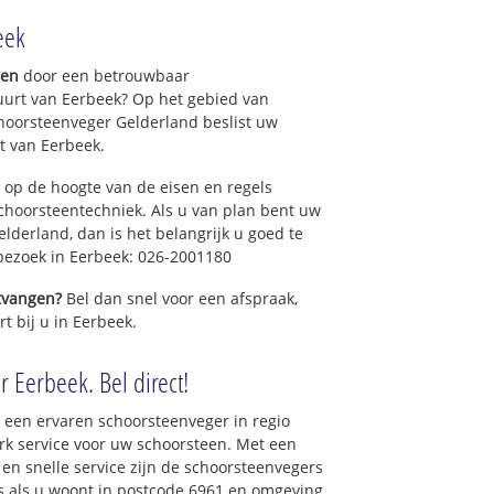
eek
gen
door een betrouwbaar
uurt van Eerbeek? Op het gebied van
hoorsteenveger Gelderland beslist uw
t van Eerbeek.
 op de hoogte van de eisen en regels
hoorsteentechniek. Als u van plan bent uw
elderland, dan is het belangrijk u goed te
 bezoek in Eerbeek: 026-2001180
ntvangen?
Bel dan snel voor een afspraak,
t bij u in Eerbeek.
 Eerbeek. Bel direct!
 een ervaren schoorsteenveger in regio
k service voor uw schoorsteen. Met een
 en snelle service zijn de schoorsteenvegers
ons als u woont in postcode 6961 en omgeving.