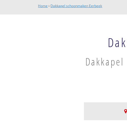
Home
›
Dakkapel schoonmaken Eerbeek
Dak
Dakkapel 
Eerbeek