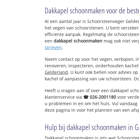
Eerbeek centrum
Dakkapel schoonmaken voor de beste
Lombok
Noorder Enk
Al een aantal jaar is Schoorsteenveger Geld
Werfakker
het vegen van schoorstenen. U bent verzeker
Veldkant
efficiënte aanpak. Regelmatig de schoorsteen
Eerbeekse Enk
een
dakkapel schoonmaken
mag ook niet ver
Eerbeek Zuid
tarieven
.
Het Hungeling
Wilhelminapark
Neem contact op voor het vegen, verkopen, in
Coldenhove
renoveren, inspecteren, onderhouden kache
Gelderland
. U kunt ook bellen voor advies o
kachel of aanpassing van uw schoorsteen. Oo
Heeft u vragen aan of over een dakkapel sc
klantenservice via
☎ 026-2001180
voor verde
u problemen in en om het huis. Vul vandaag 
deze pagina in voor het plannen van een afs
Hulp bij dakkapel schoonmaken in G
Dakkapel schoonmaken is iets wat Schoorstee