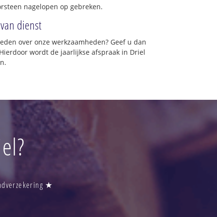
orsteen nagelopen op gebreken.
 van dienst
vreden over onze werkzaamheden? Geef u dan
ierdoor wordt de jaarlijkse afspraak in Driel
n.
el?
andverzekering ★