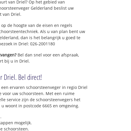
uurt van Driel? Op het gebied van
hoorsteenveger Gelderland beslist uw
 van Driel.
 op de hoogte van de eisen en regels
hoorsteentechniek. Als u van plan bent uw
elderland, dan is het belangrijk u goed te
 bezoek in Driel: 026-2001180
ntvangen?
Bel dan snel voor een afspraak,
 bij u in Driel.
 Driel. Bel direct!
 een ervaren schoorsteenveger in regio Driel
e voor uw schoorsteen. Met een ruime
elle service zijn de schoorsteenvegers het
als u woont in postcode 6665 en omgeving.
.
 kappen mogelijk.
e schoorsteen.