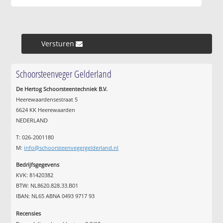
Versturen »
Schoorsteenveger Gelderland
De Hertog Schoorsteentechniek B.V.
Heerewaardensestraat 5
6624 KK Heerewaarden
NEDERLAND
T: 026-2001180
M:
info@schoorsteenvegergelderland.nl
Bedrijfsgegevens
KVK: 81420382
BTW: NL8620.828.33.B01
IBAN: NL65 ABNA 0493 9717 93
Recensies