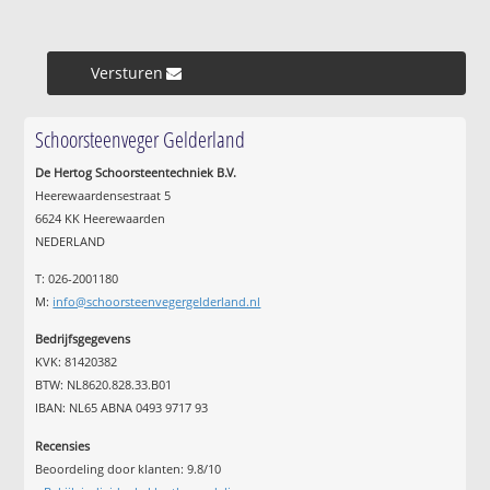
Versturen »
Schoorsteenveger Gelderland
De Hertog Schoorsteentechniek B.V.
Heerewaardensestraat 5
6624 KK Heerewaarden
NEDERLAND
T: 026-2001180
M:
info@schoorsteenvegergelderland.nl
Bedrijfsgegevens
KVK: 81420382
BTW: NL8620.828.33.B01
IBAN: NL65 ABNA 0493 9717 93
Recensies
Beoordeling door klanten:
9.8
/
10