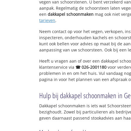
vegen van schoorstenen. U bent verzekerd van 
aanpak. Regelmatig de schoorsteen laten vegen
een
dakkapel schoonmaken
mag ook niet verg
tarieven
.
Neem contact op voor het vegen, verkopen, ins
inspecteren, onderhouden kachels en schoor
kunt ook bellen voor advies op maat bij de aa
aanpassing van uw schoorsteen. Ook bij een l
Heeft u vragen aan of over een dakkapel sch
klantenservice via
☎ 026-2001180
voor verder
problemen in en om het huis. Vul vandaag nog
pagina in voor het plannen van een afspraak o
Hulp bij dakkapel schoonmaken in Ge
Dakkapel schoonmaken is iets wat Schoorsteen
bezighoudt. Zowel bij particulieren als bedri
geven daarnaast passend stookadvies aan haar