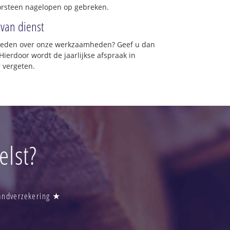
orsteen nagelopen op gebreken.
 van dienst
vreden over onze werkzaamheden? Geef u dan
Hierdoor wordt de jaarlijkse afspraak in
 vergeten.
lst?
randverzekering ★