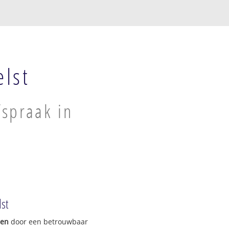
lst
spraak in
st
gen
door een betrouwbaar