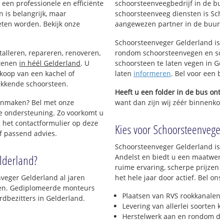
een professionele en efficiënte
schoorsteenveegbedrijf in de b
 is belangrijk, maar
schoorsteenveeg diensten is Sc
eten worden. Bekijk onze
aangewezen partner in de buurt
Schoorsteenveger Gelderland is
talleren, repareren, renoveren,
rondom schoorsteenvegen en sc
stenen
in héél Gelderland
. U
schoorsteen te laten vegen in G
nkoop van een kachel of
laten
informeren
. Bel voor een
ekkende schoorsteen.
Heeft u een folder in de bus o
oonmaken? Bel met onze
want dan zijn wij zéér binnenkor
e ondersteuning. Zo voorkomt u
 het contactformulier op deze
Kies voor Schoorsteenveger
f passend advies.
Schoorsteenveger Gelderland is
lderland?
Andelst en biedt u een maatwer
ruime ervaring, scherpe prijzen
veger Gelderland al jaren
het hele jaar door actief. Bel 
jven. Gediplomeerde monteurs
Plaatsen van RVS rookkanalen
dbezitters in Gelderland.
Levering van allerlei soorten
Herstelwerk aan en rondom d