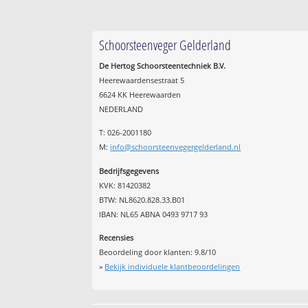
Schoorsteenveger Gelderland
De Hertog Schoorsteentechniek B.V.
Heerewaardensestraat 5
6624 KK Heerewaarden
NEDERLAND
T: 026-2001180
M:
info@schoorsteenvegergelderland.nl
Bedrijfsgegevens
KVK: 81420382
BTW: NL8620.828.33.B01
IBAN: NL65 ABNA 0493 9717 93
Recensies
Beoordeling door klanten:
9.8
/
10
»
Bekijk individuele klantbeoordelingen