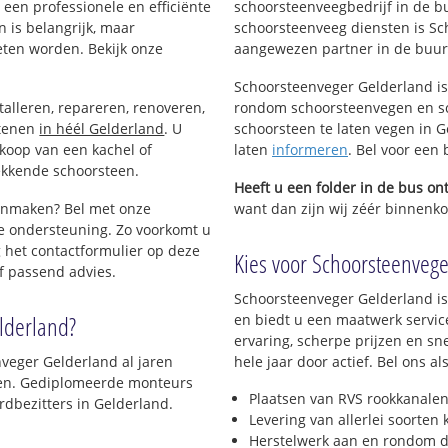
een professionele en efficiënte
schoorsteenveegbedrijf in de b
 is belangrijk, maar
schoorsteenveeg diensten is Sc
eten worden. Bekijk onze
aangewezen partner in de buurt
Schoorsteenveger Gelderland is
talleren, repareren, renoveren,
rondom schoorsteenvegen en sc
stenen
in héél Gelderland
. U
schoorsteen te laten vegen in G
nkoop van een kachel of
laten
informeren
. Bel voor een
ekkende schoorsteen.
Heeft u een folder in de bus o
oonmaken? Bel met onze
want dan zijn wij zéér binnenkort
e ondersteuning. Zo voorkomt u
 het contactformulier op deze
Kies voor Schoorsteenveger
f passend advies.
Schoorsteenveger Gelderland is
lderland?
en biedt u een maatwerk servic
ervaring, scherpe prijzen en sn
veger Gelderland al jaren
hele jaar door actief. Bel ons 
jven. Gediplomeerde monteurs
Plaatsen van RVS rookkanalen
dbezitters in Gelderland.
Levering van allerlei soorten
Herstelwerk aan en rondom d