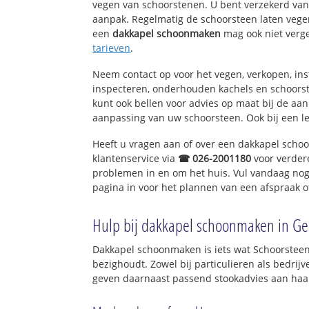
vegen van schoorstenen. U bent verzekerd van 
aanpak. Regelmatig de schoorsteen laten vegen
een
dakkapel schoonmaken
mag ook niet verg
tarieven
.
Neem contact op voor het vegen, verkopen, ins
inspecteren, onderhouden kachels en schoor
kunt ook bellen voor advies op maat bij de aa
aanpassing van uw schoorsteen. Ook bij een l
Heeft u vragen aan of over een dakkapel sch
klantenservice via
☎ 026-2001180
voor verder
problemen in en om het huis. Vul vandaag nog
pagina in voor het plannen van een afspraak o
Hulp bij dakkapel schoonmaken in Ge
Dakkapel schoonmaken is iets wat Schoorsteen
bezighoudt. Zowel bij particulieren als bedri
geven daarnaast passend stookadvies aan haar