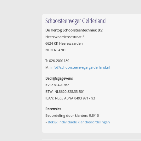
Schoorsteenveger Gelderland
De Hertog Schoorsteentechniek B.V.
Heerewaardensestraat 5
6624 KK Heerewaarden
NEDERLAND
T: 026-2001180
M:
info@schoorsteenvegergelderland.nl
Bedrijfsgegevens
KVK: 81420382
BTW: NL8620.828.33.B01
IBAN: NL65 ABNA 0493 9717 93
Recensies
Beoordeling door klanten:
9.8
/
10
»
Bekijk individuele klantbeoordelingen